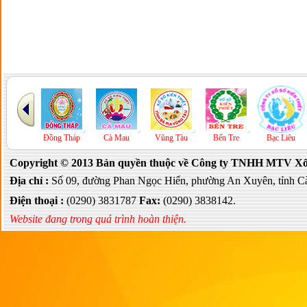
P.HCM
Đồng Tháp
Cà Mau
Vũng Tàu
Bến Tre
Bạc Liêu
Copyright © 2013 Bản quyền thuộc về Công ty TNHH MTV Xổ s
Địa chỉ :
Số 09, đường Phan Ngọc Hiển, phường An Xuyên, tỉnh C
Điện thoại :
(0290) 3831787
Fax:
(0290) 3838142.
Website đang trong quá trình hoàn thiện.