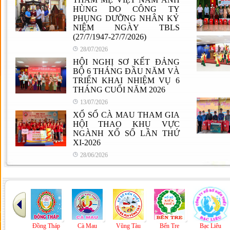
HÙNG DO CÔNG TY
PHỤNG DƯỠNG NHÂN KỶ
NIỆM NGÀY TBLS
(27/7/1947-27/7/2026)
28/07/2026
HỘI NGHỊ SƠ KẾT ĐẢNG
BỘ 6 THÁNG ĐẦU NĂM VÀ
TRIỂN KHAI NHIỆM VỤ 6
THÁNG CUỐI NĂM 2026
13/07/2026
XỔ SỐ CÀ MAU THAM GIA
HỘI THAO KHU VỰC
NGÀNH XỔ SỐ LẦN THỨ
XI-2026
28/06/2026
ng Tháp
Cà Mau
Vũng Tàu
Bến Tre
Bạc Liêu
Đồng Nai