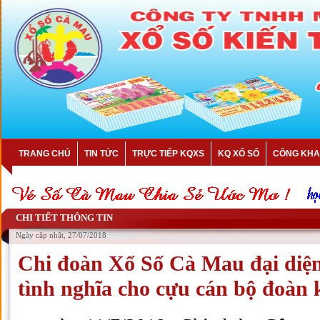
TRANG CHỦ
TIN TỨC
TRỰC TIẾP KQXS
KQ XỔ SỐ
CÔNG KHA
CHI TIẾT THÔNG TIN
Ngày cập nhật, 27/07/2018
Chi đoàn Xổ Số Cà Mau đại diện
tình nghĩa cho cựu cán bộ đoàn