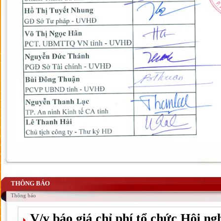
THÔNG BÁO
Thông báo
V/v báo giá chỉ phí tổ chức Hội ng