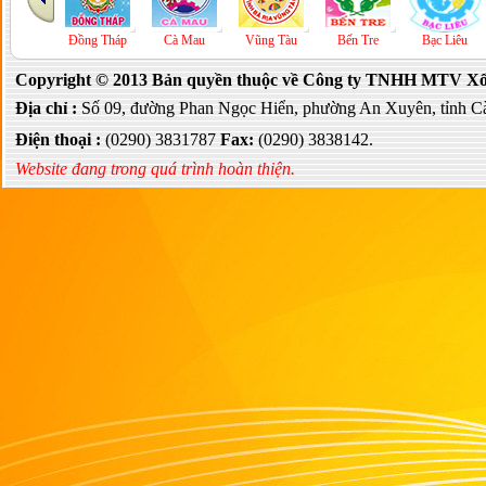
ng Tháp
Cà Mau
Vũng Tàu
Bến Tre
Bạc Liêu
Đồng Nai
Copyright © 2013 Bản quyền thuộc về Công ty TNHH MTV Xổ s
Địa chỉ :
Số 09, đường Phan Ngọc Hiển, phường An Xuyên, tỉnh C
Điện thoại :
(0290) 3831787
Fax:
(0290) 3838142.
Website đang trong quá trình hoàn thiện.