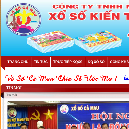
TRANG CHỦ
TIN TỨC
TRỰC TIẾP KQXS
KQ XỔ SỐ
CÔNG KHA
TIN MỚI
Tin mới