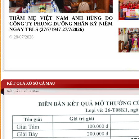
THĂM MẸ VIỆT NAM ANH HÙNG DO
CÔNG TY PHỤNG DƯỠNG NHÂN KỶ NIỆM
NGÀY TBLS (27/7/1947-27/7/2026)
28/07/2026
KẾT QUẢ XỔ SỐ CÀ MAU
Kết quả xổ số Cà Mau