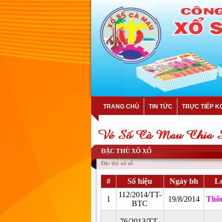
TRANG CHỦ
TIN TỨC
TRỰC TIẾP K
ĐẶC THÙ XỔ XỐ
Đặc thù xổ số
#
Số hiệu
Ngày bh
Lo
112/2014/TT-
1
19/8/2014
Thôn
BTC
76/2013/TT-