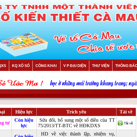
QXS
KQ XỔ SỐ
CÔNG KHAI
V P ĐẠI DIỆN
THƯ VIỆN
THÔNG BÁ
ại
Hiệu lực
Trích yếu
Tải về
Còn hiệu
Sửa đổi, bổ sung một số điều của TT
g tư
lực
75/2013/TT-BTC về HĐKDXS
HD về việc thành lập, nhiệm vụ,
Còn hiệu