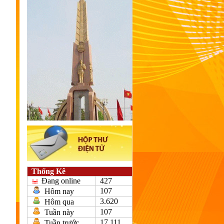
Thống Kê
Đang online
427
107
Hôm nay
3.620
Hôm qua
107
Tuần này
17.111
Tuần trước