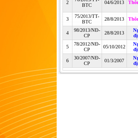
2
04/6/2013
Thôn
BTC
75/2013/TT-
3
28/8/2013
Thôn
BTC
98/2013/NĐ-
Ng
4
28/8/2013
CP
đị
78/2012/NĐ-
Ng
5
05/10/2012
CP
đị
30/2007/NĐ-
Ng
6
01/3/2007
CP
đị