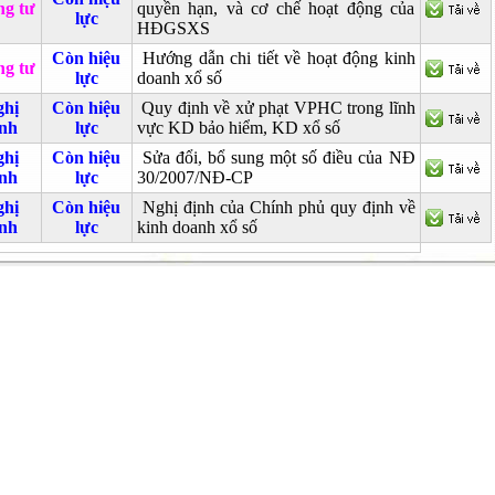
g tư
quyền hạn, và cơ chế hoạt động của
lực
HĐGSXS
Còn hiệu
Hướng dẫn chi tiết về hoạt động kinh
g tư
lực
doanh xổ số
hị
Còn hiệu
Quy định về xử phạt VPHC trong lĩnh
nh
lực
vực KD bảo hiểm, KD xổ số
hị
Còn hiệu
Sửa đổi, bổ sung một số điều của NĐ
nh
lực
30/2007/NĐ-CP
hị
Còn hiệu
Nghị định của Chính phủ quy định về
nh
lực
kinh doanh xổ số