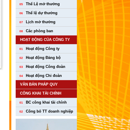
Thể Lệ mở thưởng
05
Thể lệ dự thưởng
06
Lịch mở thưởng
07
Các phòng ban
08
HOẠT ĐỘNG CỦA CÔNG TY
Hoạt động Công ty
01
Hoạt động Đảng bộ
02
Hoạt động Công đoàn
03
Hoạt động Chi đoàn
04
VĂN BẢN PHÁP QUY
CÔNG KHAI TÀI CHÍNH
BC công khai tài chính
01
Công bố TT doanh nghiệp
02