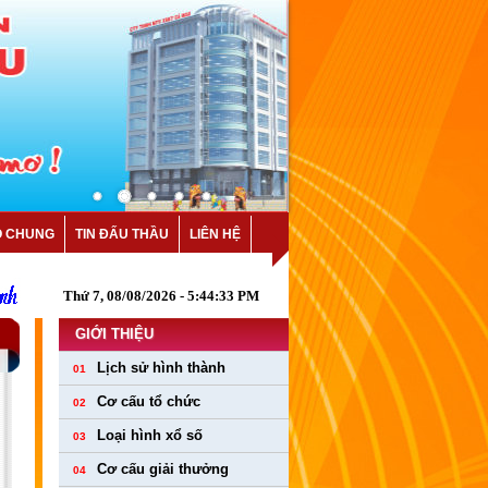
O CHUNG
TIN ĐẤU THẦU
LIÊN HỆ
Thứ 7, 08/08/2026 - 5:44:34 PM
GIỚI THIỆU
Lịch sử hình thành
01
Cơ cấu tổ chức
02
Loại hình xổ số
03
Cơ cấu giải thưởng
04