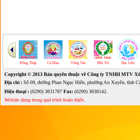
P.HCM
Đồng Tháp
Cà Mau
Vũng Tàu
Bến Tre
Bạc Liêu
Copyright © 2013 Bản quyền thuộc về Công ty TNHH MTV Xổ s
Địa chỉ :
Số 09, đường Phan Ngọc Hiển, phường An Xuyên, tỉnh C
Điện thoại :
(0290) 3831787
Fax:
(0290) 3838142.
Website đang trong quá trình hoàn thiện.