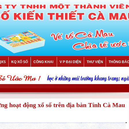
QXS
KQ XỔ SỐ
CÔNG KHAI
V P ĐẠI DIỆN
THƯ VIỆN
THÔNG BÁ
ừng hoạt động xổ số trên địa bàn Tỉnh Cà Mau