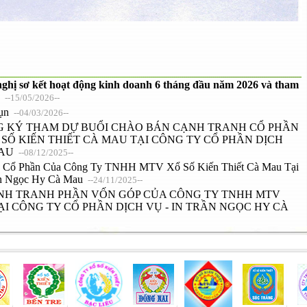
 nghị sơ kết hoạt động kinh doanh 6 tháng đầu năm 2026 và tham
--15/05/2026--
vụn
--04/03/2026--
 KÝ THAM DỰ BUỔI CHÀO BÁN CẠNH TRANH CỔ PHẦN
SỐ KIẾN THIẾT CÀ MAU TẠI CÔNG TY CỔ PHẦN DỊCH
MAU
--08/12/2025--
 Cổ Phần Của Công Ty TNHH MTV Xổ Số Kiến Thiết Cà Mau Tại
ần Ngọc Hy Cà Mau
--24/11/2025--
H TRANH PHẦN VỐN GÓP CỦA CÔNG TY TNHH MTV
ẠI CÔNG TY CỔ PHẦN DỊCH VỤ - IN TRẦN NGỌC HY CÀ