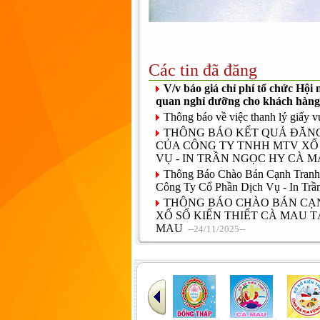
Các tin đã đăng
V/v báo giá chỉ phí tổ chức Hội
quan nghỉ dưỡng cho khách hàng
Thông báo về việc thanh lý giấy 
THÔNG BÁO KẾT QUẢ ĐĂNG
CỦA CÔNG TY TNHH MTV XỔ 
VỤ - IN TRẦN NGỌC HY CÀ 
Thông Báo Chào Bán Cạnh Tranh
Công Ty Cổ Phần Dịch Vụ - In Tr
THÔNG BÁO CHÀO BÁN CẠN
XỔ SỐ KIẾN THIẾT CÀ MAU T
MAU
--24/11/2025--