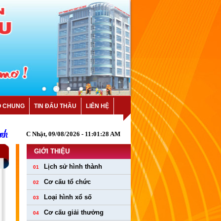
O CHUNG
TIN ĐẤU THẦU
LIÊN HỆ
C Nhật, 09/08/2026 - 11:01:29 AM
GIỚI THIỆU
Lịch sử hình thành
01
Cơ cấu tổ chức
02
Loại hình xổ số
03
Cơ cấu giải thưởng
04