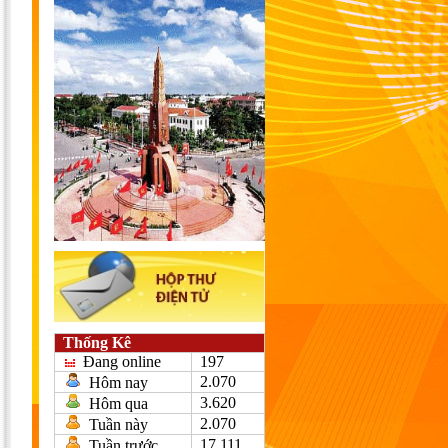
Thống Kê
Đang online
197
2.070
Hôm nay
3.620
Hôm qua
2.070
Tuần này
17.111
Tuần trước