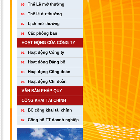
Thể Lệ mở thưởng
05
Thể lệ dự thưởng
06
Lịch mở thưởng
07
Các phòng ban
08
HOẠT ĐỘNG CỦA CÔNG TY
Hoạt động Công ty
01
Hoạt động Đảng bộ
02
Hoạt động Công đoàn
03
Hoạt động Chi đoàn
04
VĂN BẢN PHÁP QUY
CÔNG KHAI TÀI CHÍNH
BC công khai tài chính
01
Công bố TT doanh nghiệp
02