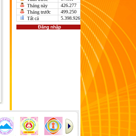
426.277
Tháng này
499.250
Tháng trước
5.398.926
Tất cả
Đăng nhập