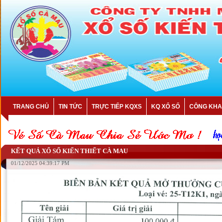
TRANG CHỦ
TIN TỨC
TRỰC TIẾP KQXS
KQ XỔ SỐ
CÔNG KHA
KẾT QUẢ XỔ SỐ KIẾN THIẾT CÀ MAU
01/12/2025 04:39:17 PM