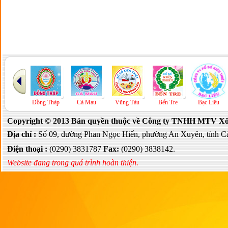
P.HCM
Đồng Tháp
Cà Mau
Vũng Tàu
Bến Tre
Bạc Liêu
Copyright © 2013 Bản quyền thuộc về Công ty TNHH MTV Xổ s
Địa chỉ :
Số 09, đường Phan Ngọc Hiển, phường An Xuyên, tỉnh C
Điện thoại :
(0290) 3831787
Fax:
(0290) 3838142.
Website đang trong quá trình hoàn thiện.